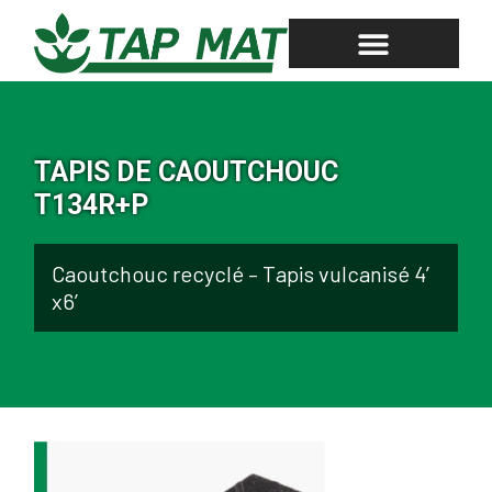
TAPIS DE CAOUTCHOUC
AUTRES PRODUITS
DEMANDE DE SOUMISSION
FICHE TECHNIQUE
TAPIS DE CAOUTCHOUC
T134R+P
Caoutchouc recyclé – Tapis vulcanisé 4′
x6′