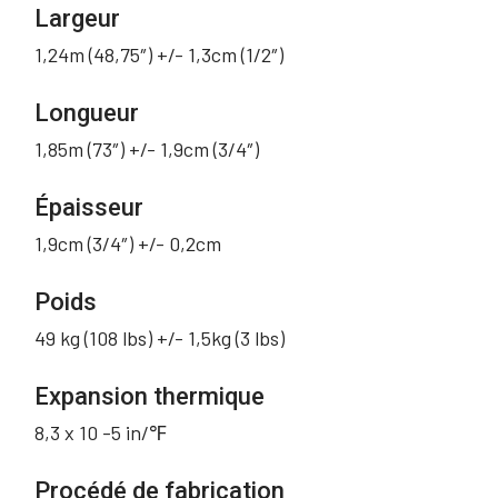
Largeur
1,24m (48,75″) +/- 1,3cm (1/2″)
Longueur
1,85m (73″) +/- 1,9cm (3/4″)
Épaisseur
1,9cm (3/4″) +/- 0,2cm
Poids
49 kg (108 lbs) +/- 1,5kg (3 lbs)
Expansion thermique
8,3 x 10 -5 in/℉
Procédé de fabrication