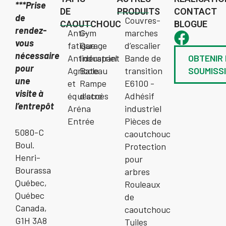
***Prise
DE
PRODUITS
CONTACT
de
Couvres-
CAOUTCHOUC
BLOGUE
rendez-
Anti-
Gym
marches
vous
fatigue
Garage
d’escalier
nécessaire
Antidérapant
Industriel
Bande de
OBTENIR
pour
Agricole
Bateau
transition
SOUMISS
une
et
Rampe
E6100 -
visite à
équestre
d'accès
Adhésif
l’entrepôt
Aréna
industriel
Entrée
Pièces de
5080-C
caoutchouc
Boul.
Protection
Henri-
pour
Bourassa
arbres
Québec,
Rouleaux
Québec
de
Canada,
caoutchouc
G1H 3A8
Tuiles